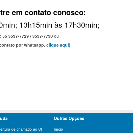
tre em contato conosco:
0min; 13h15min às 17h30min;
e:
55 3537-7729 / 3537-7730
ou
 contato por whatsapp,
clique aqui
)
juda
Outras Opções
ertura de chamado ao CI
Início