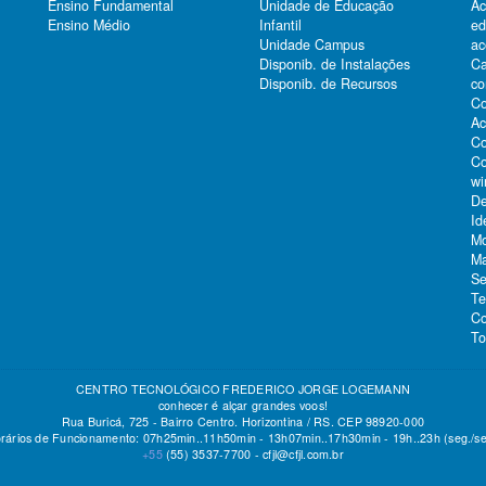
Ensino Fundamental
Unidade de Educação
Ac
Ensino Médio
Infantil
e
Unidade Campus
ac
Ca
Disponib. de Instalações
co
Disponib. de Recursos
Co
Ac
Co
Co
wi
De
Id
Mo
Ma
Se
Te
Co
To
CENTRO TECNOLÓGICO FREDERICO JORGE LOGEMANN
conhecer é alçar grandes voos!
Rua Buricá, 725 - Bairro Centro. Horizontina / RS. CEP 98920-000
rários de Funcionamento: 07h25min..11h50min - 13h07min..17h30min - 19h..23h (seg./se
+55
(55)
3537-7700 -
cfjl@cfjl.com.br