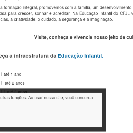
a formação integral, promovemos com a família, um desenvolvimento c
isa para crescer, sonhar e acreditar. Na Educação Infantil do CFJL 
cias, a criatividade, o cuidado, a segurança e a imaginação.
Visite, conheça e vivencie nosso jeito de cui
ça a infraestrutura da
Educação Infantil.
 I até 1 ano.
 II até 2 anos
 III até 3 anos
outras funções. Ao usar nosso site, você concorda
l I até 4 anos
 II até 5 anos
até 6 anos