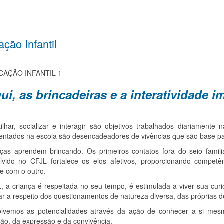
ção Infantil
ui, as brincadeiras e a interatividade 
ilhar, socializar e interagir são objetivos trabalhados diariamente
entados na escola são desencadeadores de vivências que são base par
nças aprendem brincando. Os primeiros contatos fora do seio famili
lvido no CFJL fortalece os elos afetivos, proporcionando competê
e com o outro.
 a criança é respeitada no seu tempo, é estimulada a viver sua curio
r a respeito dos questionamentos de natureza diversa, das próprias d
lvemos as potencialidades através da ação de conhecer a si mesmo
ção, da expressão e da convivência.