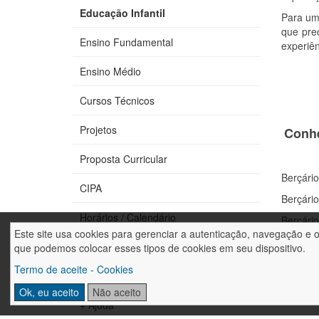
Educação Infantil
Para um
que prec
Ensino Fundamental
experiên
Ensino Médio
Cursos Técnicos
Projetos
Conhe
Proposta Curricular
Berçário
CIPA
Berçário
Horários / Calendário
Berçário
Este site usa cookies para gerenciar a autenticação, navegação e 
Materna
Fale conosco
que podemos colocar esses tipos de cookies em seu dispositivo.
Maternal
Termo de aceite - Cookies
Trabalhe conosco
Jardim 
Ok, eu aceito
Não aceito
+ Ajuda