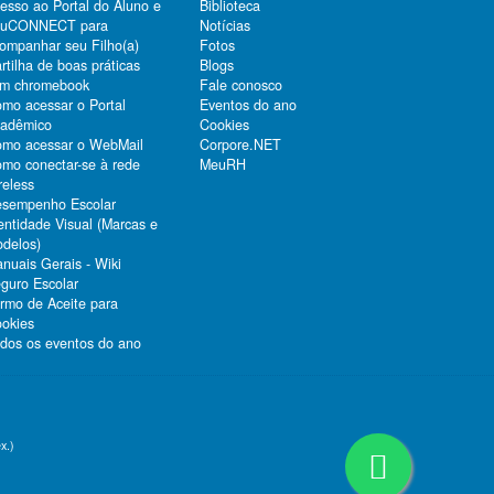
esso ao Portal do Aluno e
Biblioteca
duCONNECT para
Notícias
ompanhar seu Filho(a)
Fotos
rtilha de boas práticas
Blogs
m chromebook
Fale conosco
mo acessar o Portal
Eventos do ano
adêmico
Cookies
mo acessar o WebMail
Corpore.NET
mo conectar-se à rede
MeuRH
reless
sempenho Escolar
entidade Visual (Marcas e
delos)
nuais Gerais - Wiki
guro Escolar
rmo de Aceite para
okies
dos os eventos do ano
x.)