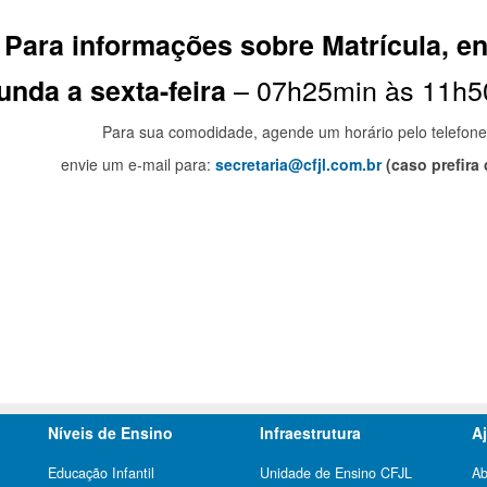
Para informações sobre Matrícula,
en
– 07h25min às 11h5
nda a sexta-feira
Para sua comodidade, agende um horário pelo telefon
envie um e-mail para:
secretaria@cfjl.com.br
(caso prefira
Níveis de Ensino
Infraestrutura
A
Educação Infantil
Unidade de Ensino CFJL
Ab