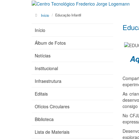
Início
Educação Infantil
Educa
Início
Álbum de Fotos
Notícias
Aq
Institucional
Compart
Infraestrutura
experim
Editais
As cria
desenvo
consigo 
Ofícios Circulares
No CFJL,
Biblioteca
expressa
Desenvo
Lista de Materiais
explora