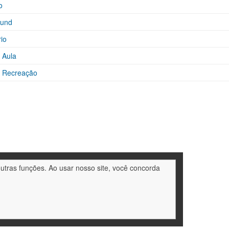
o
ound
rio
 Aula
e Recreação
outras funções. Ao usar nosso site, você concorda