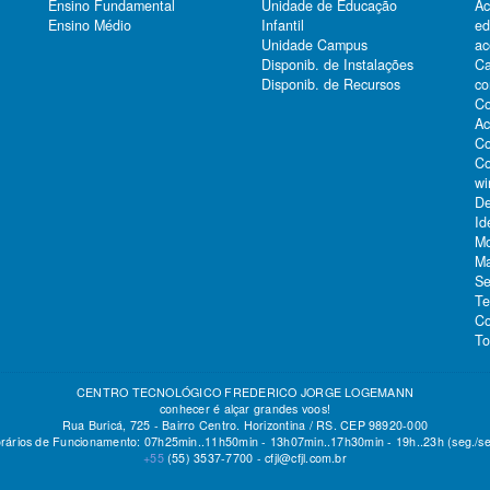
Ensino Fundamental
Unidade de Educação
Ac
Ensino Médio
Infantil
e
Unidade Campus
ac
Ca
Disponib. de Instalações
co
Disponib. de Recursos
Co
Ac
Co
Co
wi
De
Id
Mo
Ma
Se
Te
Co
To
CENTRO TECNOLÓGICO FREDERICO JORGE LOGEMANN
conhecer é alçar grandes voos!
Rua Buricá, 725 - Bairro Centro. Horizontina / RS. CEP 98920-000
rários de Funcionamento: 07h25min..11h50min - 13h07min..17h30min - 19h..23h (seg./se
+55
(55)
3537-7700 -
cfjl@cfjl.com.br