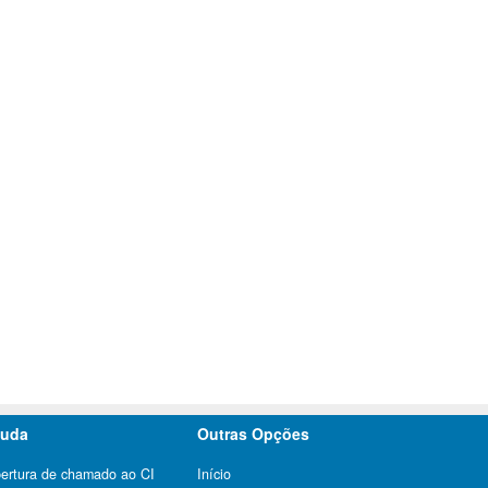
juda
Outras Opções
ertura de chamado ao CI
Início