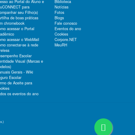
esso ao Portal do Aluno e
Biblioteca
duCONNECT para
Notícias
ompanhar seu Filho(a)
Fotos
rtilha de boas práticas
Blogs
m chromebook
Fale conosco
mo acessar o Portal
Eventos do ano
adêmico
Cookies
mo acessar o WebMail
Corpore.NET
mo conectar-se à rede
MeuRH
reless
sempenho Escolar
entidade Visual (Marcas e
delos)
nuais Gerais - Wiki
guro Escolar
rmo de Aceite para
okies
dos os eventos do ano
x.)