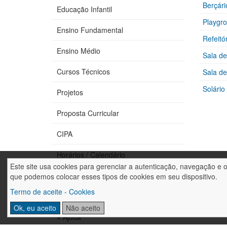
Berçári
Educação Infantil
Playgr
Ensino Fundamental
Refeitó
Ensino Médio
Sala de
Cursos Técnicos
Sala d
Solário
Projetos
Proposta Curricular
CIPA
Horários / Calendário
Este site usa cookies para gerenciar a autenticação, navegação e 
Fale conosco
que podemos colocar esses tipos de cookies em seu dispositivo.
Termo de aceite - Cookies
Trabalhe conosco
Ok, eu aceito
Não aceito
+ Ajuda