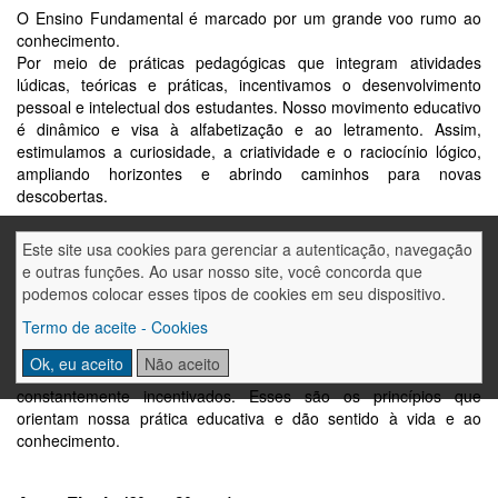
O Ensino Fundamental é marcado por um grande voo rumo ao
conhecimento.
Por meio de práticas pedagógicas que integram atividades
lúdicas, teóricas e práticas, incentivamos o desenvolvimento
pessoal e intelectual dos estudantes. Nosso movimento educativo
é dinâmico e visa à alfabetização e ao letramento. Assim,
estimulamos a curiosidade, a criatividade e o raciocínio lógico,
ampliando horizontes e abrindo caminhos para novas
descobertas.
Desde os primeiros anos, os alunos são incentivados ao
Este site usa cookies para gerenciar a autenticação, navegação
protagonismo por meio do estímulo ao estudo, à autonomia e à
e outras funções. Ao usar nosso site, você concorda que
investigação na busca pelo conhecimento.
podemos colocar esses tipos de cookies em seu dispositivo.
Valorizamos uma aprendizagem que promove a participação,
Termo de aceite - Cookies
mediada com sensibilidade e flexibilidade. Esse processo se
constrói a partir de relações prazerosas e significativas, nas quais
Ok, eu aceito
Não aceito
o lúdico, a criatividade e o pensamento crítico são
constantemente incentivados. Esses são os princípios que
orientam nossa prática educativa e dão sentido à vida e ao
conhecimento.