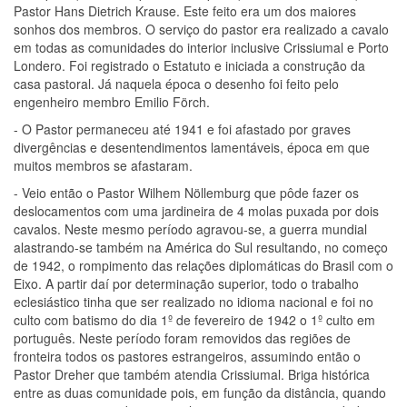
Pastor Hans Dietrich Krause. Este feito era um dos maiores
sonhos dos membros. O serviço do pastor era realizado a cavalo
em todas as comunidades do interior inclusive Crissiumal e Porto
Londero. Foi registrado o Estatuto e iniciada a construção da
casa pastoral. Já naquela época o desenho foi feito pelo
engenheiro membro Emilio Förch.
- O Pastor permaneceu até 1941 e foi afastado por graves
divergências e desentendimentos lamentáveis, época em que
muitos membros se afastaram.
- Veio então o Pastor Wilhem Nöllemburg que pôde fazer os
deslocamentos com uma jardineira de 4 molas puxada por dois
cavalos. Neste mesmo período agravou-se, a guerra mundial
alastrando-se também na América do Sul resultando, no começo
de 1942, o rompimento das relações diplomáticas do Brasil com o
Eixo. A partir daí por determinação superior, todo o trabalho
eclesiástico tinha que ser realizado no idioma nacional e foi no
culto com batismo do dia 1º de fevereiro de 1942 o 1º culto em
português. Neste período foram removidos das regiões de
fronteira todos os pastores estrangeiros, assumindo então o
Pastor Dreher que também atendia Crissiumal. Briga histórica
entre as duas comunidade pois, em função da distância, quando