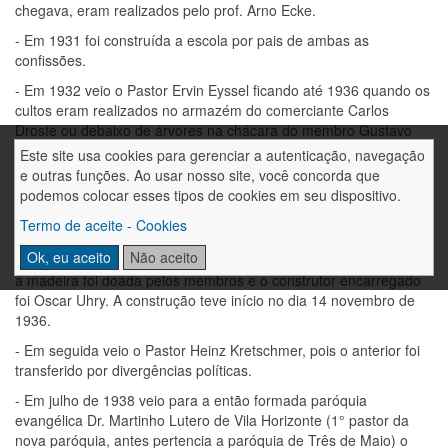
chegava, eram realizados pelo prof. Arno Ecke.
- Em 1931 foi construída a escola por pais de ambas as
confissões.
- Em 1932 veio o Pastor Ervin Eyssel ficando até 1936 quando os
cultos eram realizados no armazém do comerciante Carlos
Droste ou debaixo de árvores na chácara do membro Gustavo
Isenhagem.
Este site usa cookies para gerenciar a autenticação, navegação
e outras funções. Ao usar nosso site, você concorda que
- Em 05 de maio 1935 foi fundada a OASE.
podemos colocar esses tipos de cookies em seu dispositivo.
- A comunidade já possuía um lote para a construção da Igreja e
Termo de aceite - Cookies
outro foi comprado pela OASE.
Ok, eu aceito
Não aceito
- O desenho da Igreja foi feito pelo engenheiro Bertholdo Kristen,
a madeira foi doada pelos membros e o construtor encarregado
foi Oscar Uhry. A construção teve início no dia 14 novembro de
1936.
- Em seguida veio o Pastor Heinz Kretschmer, pois o anterior foi
transferido por divergências políticas.
- Em julho de 1938 veio para a então formada paróquia
evangélica Dr. Martinho Lutero de Vila Horizonte (1° pastor da
nova paróquia, antes pertencia a paróquia de Três de Maio) o