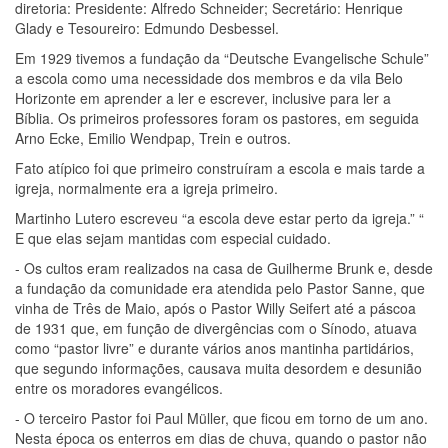
diretoria: Presidente: Alfredo Schneider; Secretário: Henrique
Glady e Tesoureiro: Edmundo Desbessel.
Em 1929 tivemos a fundação da “Deutsche Evangelische Schule”
a escola como uma necessidade dos membros e da vila Belo
Horizonte em aprender a ler e escrever, inclusive para ler a
Bíblia. Os primeiros professores foram os pastores, em seguida
Arno Ecke, Emilio Wendpap, Trein e outros.
Fato atípico foi que primeiro construíram a escola e mais tarde a
igreja, normalmente era a igreja primeiro.
Martinho Lutero escreveu “a escola deve estar perto da igreja.” “
E que elas sejam mantidas com especial cuidado.
- Os cultos eram realizados na casa de Guilherme Brunk e, desde
a fundação da comunidade era atendida pelo Pastor Sanne, que
vinha de Três de Maio, após o Pastor Willy Seifert até a páscoa
de 1931 que, em função de divergências com o Sínodo, atuava
como “pastor livre” e durante vários anos mantinha partidários,
que segundo informações, causava muita desordem e desunião
entre os moradores evangélicos.
- O terceiro Pastor foi Paul Müller, que ficou em torno de um ano.
Nesta época os enterros em dias de chuva, quando o pastor não