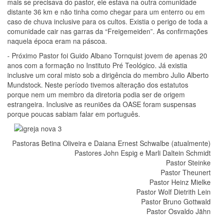
mais se precisava do pastor, ele estava na outra comunidade
distante 36 km e não tinha como chegar para um enterro ou em
caso de chuva inclusive para os cultos. Existia o perigo de toda a
comunidade cair nas garras da “Freigemeiden”. As confirmações
naquela época eram na páscoa.
- Próximo Pastor foi Guido Albano Tornquist jovem de apenas 20
anos com a formação no Instituto Pré Teológico. Já existia
inclusive um coral misto sob a dirigência do membro Julio Alberto
Mundstock. Neste período tivemos alteração dos estatutos
porque nem um membro da diretoria podia ser de origem
estrangeira. Inclusive as reuniões da OASE foram suspensas
porque poucas sabiam falar em português.
Pastoras Betina Oliveira e Daiana Ernest Schwalbe (atualmente)
Pastores John Espig e Marli Daltein Schmidt
Pastor Steinke
Pastor Theunert
Pastor Heinz Mielke
Pastor Wolf Dietrith Lein
Pastor Bruno Gottwald
Pastor Osvaldo Jähn