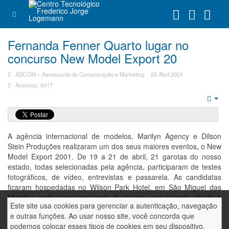
Fernanda Fenner Quarto lugar no
concurso New Model Export 20
ASCOM – Assessoria de Comunicação e Marketing
25 Abril 2001
Acessos: 6417
Emp
A agência internacional de modelos, Marilyn Agency e Dilson
Stein Produções realizaram um dos seus maiores eventos, o New
Model Export 2001. De 19 a 21 de abril, 21 garotas do nosso
estado, todas selecionadas pela agência, participaram de testes
fotográficos, de vídeo, entrevistas e passarela. As candidatas
ficaram hospedadas no Wilson Park Hotel, em São Miguel das
Missões, onde aconteceu parte do evento, mas o ponto alto foi o
Este site usa cookies para gerenciar a autenticação, navegação
desfile que aconteceu no sábado à noite no Clube Gaúcho de
e outras funções. Ao usar nosso site, você concorda que
Santo Ângelo. A vencedora, Cristiane Pauli, 16 anos, 1,79m, da
podemos colocar esses tipos de cookies em seu dispositivo.
cidade de Porto Xavier, ganhou uma viagem a Nova Iorque.