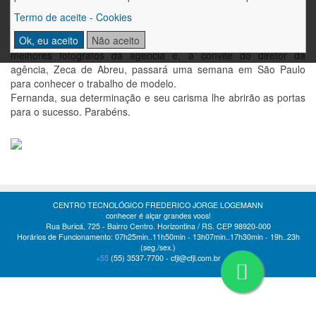
Fernanda Fenner, aluna da sétima série do Colégio Frederico
Termo de aceite - Cookies
Jorge Logemann, 12 anos, 1,70m, conquistou o quarto lugar,
Ok, eu aceito
Não aceito
recebendo um BOOK em São Paulo, onde será fotografada pelos
melhores fotógrafos da agência e, a convite do diretor da
agência, Zeca de Abreu, passará uma semana em São Paulo
para conhecer o trabalho de modelo.
Fernanda, sua determinação e seu carisma lhe abrirão as portas
para o sucesso. Parabéns.
CENTRO TECNOLÓGICO FREDERICO JORGE LOGEMANN
conhecer é alçar grandes voos!
Rua Buricá, 725 - Bairro Centro. Horizontina / RS. CEP 98920-000
Horários de Funcionamento: 07h25min..11h50min - 13h07min..17h30min - 19h..23h
(seg./sex.)
+55
(55)
3537-7700 -
cfjl@cfjl.com.br