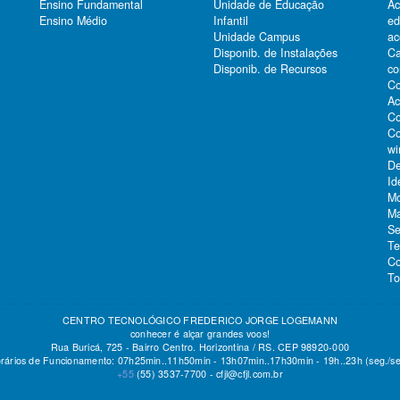
Ensino Fundamental
Unidade de Educação
Ac
Ensino Médio
Infantil
e
Unidade Campus
ac
Ca
Disponib. de Instalações
co
Disponib. de Recursos
Co
Ac
Co
Co
wi
De
Id
Mo
Ma
Se
Te
Co
To
CENTRO TECNOLÓGICO FREDERICO JORGE LOGEMANN
conhecer é alçar grandes voos!
Rua Buricá, 725 - Bairro Centro. Horizontina / RS. CEP 98920-000
rários de Funcionamento: 07h25min..11h50min - 13h07min..17h30min - 19h..23h (seg./se
+55
(55)
3537-7700 -
cfjl@cfjl.com.br