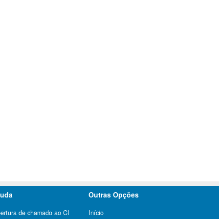
juda
Outras Opções
ertura de chamado ao CI
Início