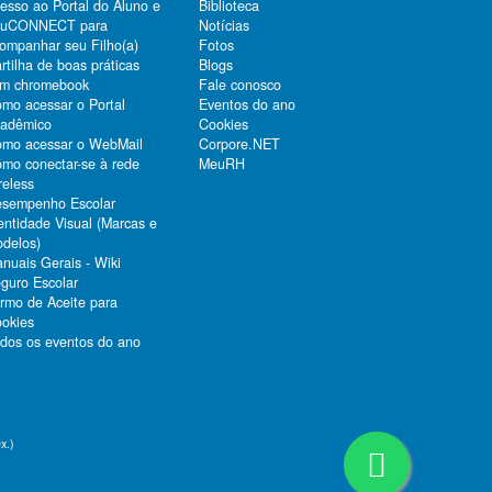
esso ao Portal do Aluno e
Biblioteca
duCONNECT para
Notícias
ompanhar seu Filho(a)
Fotos
rtilha de boas práticas
Blogs
m chromebook
Fale conosco
mo acessar o Portal
Eventos do ano
adêmico
Cookies
mo acessar o WebMail
Corpore.NET
mo conectar-se à rede
MeuRH
reless
sempenho Escolar
entidade Visual (Marcas e
delos)
nuais Gerais - Wiki
guro Escolar
rmo de Aceite para
okies
dos os eventos do ano
x.)