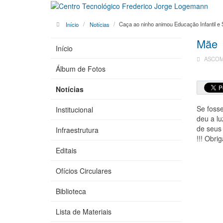
Início
Notícias
Caça ao ninho animou Educação Infantil e S
Mãe
Início
ASCOM 
Álbum de Fotos
Notícias
Se fosse
Institucional
deu a lu
de seus 
Infraestrutura
!!! Obr
Editais
Ofícios Circulares
Biblioteca
Lista de Materiais