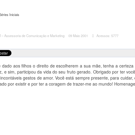
éries Iniciais
– Assessoria de Comunicação e Marketing
09 Maio 2001
Acessos: 5777
 dado aos filhos o direito de escolherem a sua mãe, tenha a certeza
z, e sim, participou da vida do seu fruto gerado. Obrigado por ter v
incontáveis gestos de amor. Você está sempre presente, para cuidar, 
igado por existir e por ter a coragem de trazer-me ao mundo! Homena