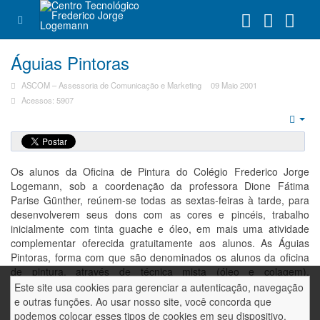
Águias Pintoras
ASCOM – Assessoria de Comunicação e Marketing
09 Maio 2001
Acessos: 5907
Emp
Os alunos da Oficina de Pintura do Colégio Frederico Jorge
Logemann, sob a coordenação da professora Dione Fátima
Parise Günther, reúnem-se todas as sextas-feiras à tarde, para
desenvolverem seus dons com as cores e pincéis, trabalho
inicialmente com tinta guache e óleo, em mais uma atividade
complementar oferecida gratuitamente aos alunos. As Águias
Pintoras, forma com que são denominados os alunos da oficina
de pintura, através de técnica mista (óleo e colagem),
homenagearam as mães, com obras que estão em exposição no
Este site usa cookies para gerenciar a autenticação, navegação
hall de entrada do Colégio.
e outras funções. Ao usar nosso site, você concorda que
podemos colocar esses tipos de cookies em seu dispositivo.