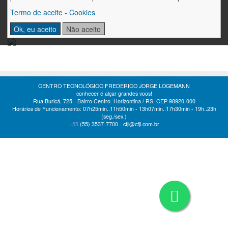
Termo de aceite - Cookies
Ok, eu aceito
Não aceito
CENTRO TECNOLÓGICO FREDERICO JORGE LOGEMANN
conhecer é alçar grandes voos!
Rua Buricá, 725 - Bairro Centro. Horizontina / RS. CEP 98920-000
Horários de Funcionamento: 07h25min..11h50min - 13h07min..17h30min - 19h..23h
(seg./sex.)
+55
(55)
3537-7700 -
cfjl@cfjl.com.br