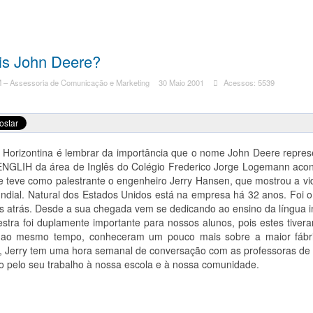
is John Deere?
– Assessoria de Comunicação e Marketing
30 Maio 2001
Acessos: 5539
 Horizontina é lembrar da importância que o nome John Deere represe
ENGLIH da área de Inglês do Colégio Frederico Jorge Logemann acont
 e teve como palestrante o engenheiro Jerry Hansen, que mostrou a v
ndial. Natural dos Estados Unidos está na empresa há 32 anos. Foi o 
os atrás. Desde a sua chegada vem se dedicando ao ensino da língua 
stra foi duplamente importante para nossos alunos, pois estes tivera
 ao mesmo tempo, conheceram um pouco mais sobre a maior fábric
o, Jerry tem uma hora semanal de conversação com as professoras de 
o pelo seu trabalho à nossa escola e à nossa comunidade.