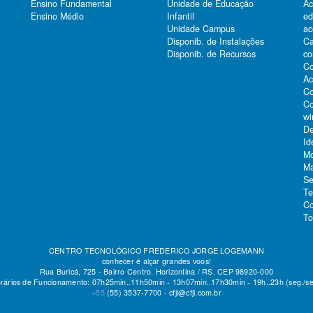
Ensino Fundamental
Unidade de Educação
Ac
Ensino Médio
Infantil
e
Unidade Campus
ac
Ca
Disponib. de Instalações
co
Disponib. de Recursos
Co
Ac
Co
Co
wi
De
Id
Mo
Ma
Se
Te
Co
To
CENTRO TECNOLÓGICO FREDERICO JORGE LOGEMANN
conhecer é alçar grandes voos!
Rua Buricá, 725 - Bairro Centro. Horizontina / RS. CEP 98920-000
rários de Funcionamento: 07h25min..11h50min - 13h07min..17h30min - 19h..23h (seg./se
+55
(55)
3537-7700 -
cfjl@cfjl.com.br