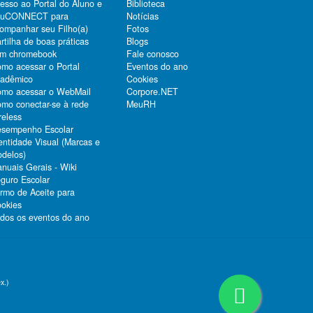
esso ao Portal do Aluno e
Biblioteca
duCONNECT para
Notícias
ompanhar seu Filho(a)
Fotos
rtilha de boas práticas
Blogs
m chromebook
Fale conosco
mo acessar o Portal
Eventos do ano
adêmico
Cookies
mo acessar o WebMail
Corpore.NET
mo conectar-se à rede
MeuRH
reless
sempenho Escolar
entidade Visual (Marcas e
delos)
nuais Gerais - Wiki
guro Escolar
rmo de Aceite para
okies
dos os eventos do ano
x.)