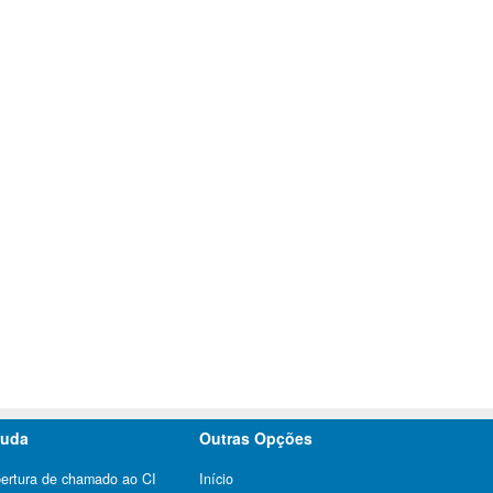
juda
Outras Opções
ertura de chamado ao CI
Início