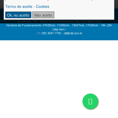
Termo de aceite - Cookies
CENTRO TECNOLÓGICO FREDERICO JORGE LOGEMANN
Ok, eu aceito
Não aceito
conhecer é alçar grandes voos!
Rua Buricá, 725 - Bairro Centro. Horizontina / RS. CEP 98920-000
Horários de Funcionamento: 07h25min..11h50min - 13h07min..17h30min - 19h..23h
(seg./sex.)
+55
(55)
3537-7700 -
cfjl@cfjl.com.br