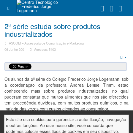
2ª série estuda sobre produtos
industrializados
ASCOM – Assessoria de Comunicação e Marketing
06 Junho 2001
Acessos: 5403
Emp
Os alunos da 2ª série do Colégio Frederico Jorge Logemann, sob
a coordenação da professora Andrea Lenise Timm, estão
conhecendo mais sobre produtos industrializados, no qual
puderam constatar que muitos alimentos que nos são oferecidos
tem procedência duvidosa, com muitos produtos químicos, e na
maioria das vezes com custos elevados ao consumidor.
Este site usa cookies para gerenciar a autenticação, navegação
e outras funções. Ao usar nosso site, você concorda que
podemos colocar esses tipos de cookies em seu dispositivo.