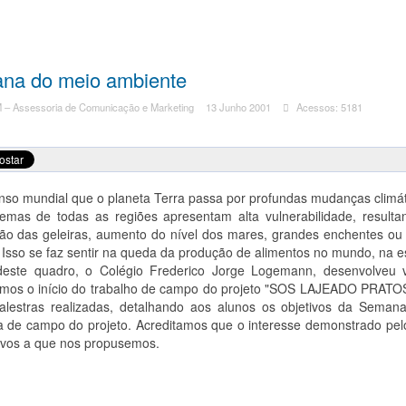
na do meio ambiente
– Assessoria de Comunicação e Marketing
13 Junho 2001
Acessos: 5181
nso mundial que o planeta Terra passa por profundas mudanças climát
temas de todas as regiões apresentam alta vulnerabilidade, result
ção das geleiras, aumento do nível dos mares, grandes enchentes ou
 Isso se faz sentir na queda da produção de alimentos no mundo, na e
deste quadro, o Colégio Frederico Jorge Logemann, desenvolveu vá
mos o início do trabalho de campo do projeto "SOS LAJEADO PRATOS
palestras realizadas, detalhando aos alunos os objetivos da Seman
a de campo do projeto. Acreditamos que o interesse demonstrado pelo
tivos a que nos propusemos.