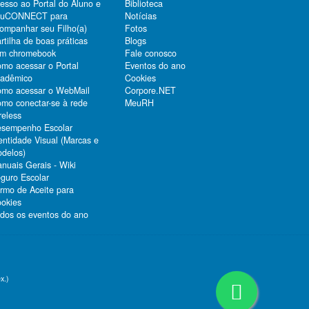
esso ao Portal do Aluno e
Biblioteca
duCONNECT para
Notícias
ompanhar seu Filho(a)
Fotos
rtilha de boas práticas
Blogs
m chromebook
Fale conosco
mo acessar o Portal
Eventos do ano
adêmico
Cookies
mo acessar o WebMail
Corpore.NET
mo conectar-se à rede
MeuRH
reless
sempenho Escolar
entidade Visual (Marcas e
delos)
nuais Gerais - Wiki
guro Escolar
rmo de Aceite para
okies
dos os eventos do ano
x.)