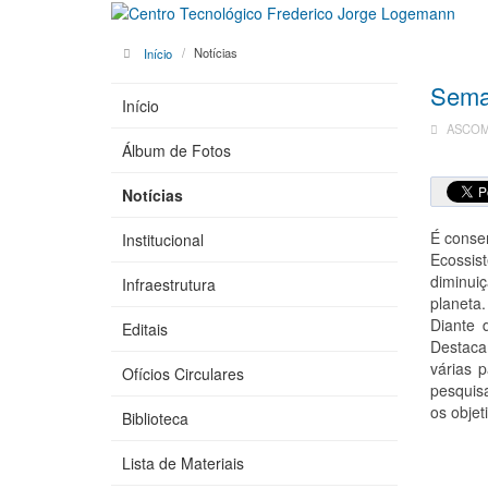
Início
Notícias
Sema
Início
ASCOM 
Álbum de Fotos
Notícias
É conse
Institucional
Ecossis
diminui
Infraestrutura
planeta.
Diante 
Editais
Destaca
várias 
Ofícios Circulares
pesquis
os obje
Biblioteca
Lista de Materiais