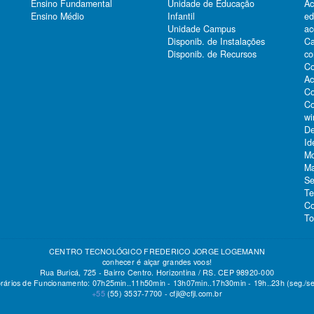
Ensino Fundamental
Unidade de Educação
Ac
Ensino Médio
Infantil
e
Unidade Campus
ac
Ca
Disponib. de Instalações
co
Disponib. de Recursos
Co
Ac
Co
Co
wi
De
Id
Mo
Ma
Se
Te
Co
To
CENTRO TECNOLÓGICO FREDERICO JORGE LOGEMANN
conhecer é alçar grandes voos!
Rua Buricá, 725 - Bairro Centro. Horizontina / RS. CEP 98920-000
rários de Funcionamento: 07h25min..11h50min - 13h07min..17h30min - 19h..23h (seg./se
+55
(55)
3537-7700 -
cfjl@cfjl.com.br