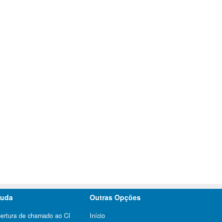
juda
Outras Opções
ertura de chamado ao CI
Início