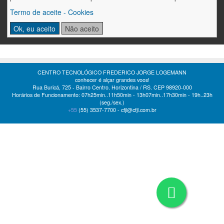
Termo de aceite - Cookies
Ok, eu aceito
Não aceito
CENTRO TECNOLÓGICO FREDERICO JORGE LOGEMANN
conhecer é alçar grandes voos!
Rua Buricá, 725 - Bairro Centro. Horizontina / RS. CEP 98920-000
Horários de Funcionamento: 07h25min..11h50min - 13h07min..17h30min - 19h..23h
(seg./sex.)
+55
(55)
3537-7700 -
cfjl@cfjl.com.br