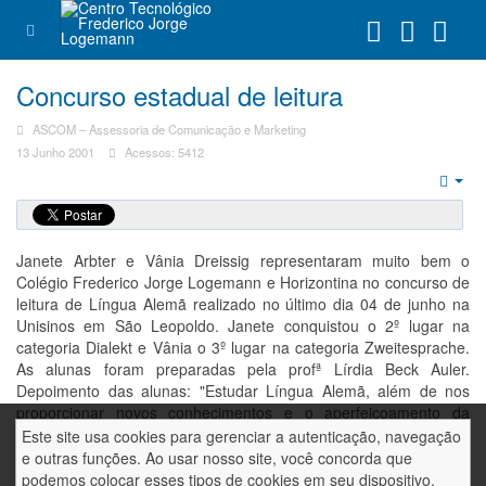
Concurso estadual de leitura
ASCOM – Assessoria de Comunicação e Marketing
13 Junho 2001
Acessos: 5412
Emp
Janete Arbter e Vânia Dreissig representaram muito bem o
Colégio Frederico Jorge Logemann e Horizontina no concurso de
leitura de Língua Alemã realizado no último dia 04 de junho na
Unisinos em São Leopoldo. Janete conquistou o 2º lugar na
categoria Dialekt e Vânia o 3º lugar na categoria Zweitesprache.
As alunas foram preparadas pela profª Lírdia Beck Auler.
Depoimento das alunas: "Estudar Língua Alemã, além de nos
proporcionar novos conhecimentos e o aperfeiçoamento da
nossa cultura, deu-nos a oportunidade de conhecer novas
Este site usa cookies para gerenciar a autenticação, navegação
cidades, pessoas e uma importante experiência de vida."
e outras funções. Ao usar nosso site, você concorda que
"Alemão fez a diferença"...
podemos colocar esses tipos de cookies em seu dispositivo.