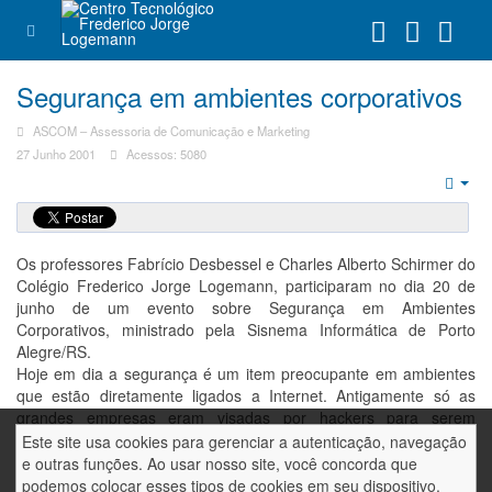
Segurança em ambientes corporativos
ASCOM – Assessoria de Comunicação e Marketing
27 Junho 2001
Acessos: 5080
Emp
Os professores Fabrício Desbessel e Charles Alberto Schirmer do
Colégio Frederico Jorge Logemann, participaram no dia 20 de
junho de um evento sobre Segurança em Ambientes
Corporativos, ministrado pela Sisnema Informática de Porto
Alegre/RS.
Hoje em dia a segurança é um item preocupante em ambientes
que estão diretamente ligados a Internet. Antigamente só as
grandes empresas eram visadas por hackers para serem
invadidas, ao contrário, hoje qualquer corporação por menor que
Este site usa cookies para gerenciar a autenticação, navegação
seja é um alvo. Os Hackers buscam na Internet um meio de se
e outras funções. Ao usar nosso site, você concorda que
divertir, muitas vezes causando danos irreversíveis.
podemos colocar esses tipos de cookies em seu dispositivo.