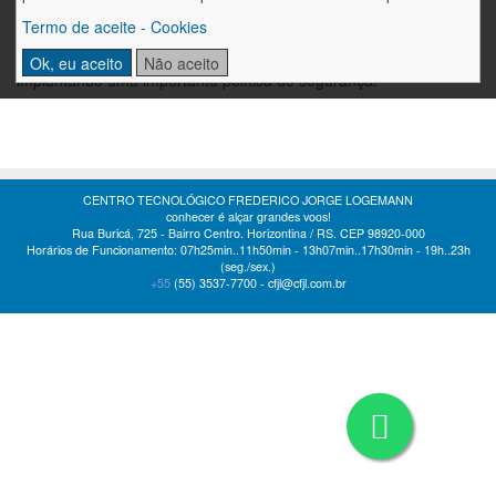
Qualquer empresa ou corporação que tiver um canal de internet,
Termo de aceite - Cookies
deve urgentemente definir políticas de segurança para não
tornar-se mais uma vítima. Por esta razão o Colégio está
Ok, eu aceito
Não aceito
implantando uma importante política de segurança.
CENTRO TECNOLÓGICO FREDERICO JORGE LOGEMANN
conhecer é alçar grandes voos!
Rua Buricá, 725 - Bairro Centro. Horizontina / RS. CEP 98920-000
Horários de Funcionamento: 07h25min..11h50min - 13h07min..17h30min - 19h..23h
(seg./sex.)
+55
(55)
3537-7700 -
cfjl@cfjl.com.br