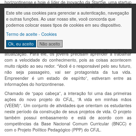
horizontinense e hoje é líder de inovação da StartSe, uma startup
considerada uma escola de negócios voltada para empresas e
Este site usa cookies para gerenciar a autenticação, navegação
profissionais, que buscam competitividade e relevância na nova
e outras funções. Ao usar nosso site, você concorda que
economia.
podemos colocar esses tipos de cookies em seu dispositivo.
Em uma fala e apresentação extremamente dinâmica e
Termo de aceite - Cookies
provocativa, além de novas perspectivas, Kruel trouxe muitas
reflexões acerca do aprender, afirmando que hoje, ninguém
Ok, eu aceito
Não aceito
conclui os seus estudos, pois está em constante aprendizado e
atualização. Para ele, os jovens precisam aprender a trabalhar
com a velocidade do conhecimento, pois as coisas acontecem
muito rápido ao seu redor. “Você é o responsável pelo seu futuro,
não seja passageiro, vai ser protagonista da tua vida.
Empreender é um estado de espírito”, estiveram entre as
informações do horizontinense.
Chamado de “papo cabeça”, a interação foi uma das primeiras
ações do novo projeto do CFJL, “A vida em minhas mãos
(VEEM)”. Um conjunto de atividades que orientam os estudantes
neste período da construção de seus projetos de vida. O projeto
também possui embasamento e está de acordo com as
competências da Base Nacional Comum Curricular (BNCC) e
com o Projeto Político Pedagógico (PPP) do CFJL.