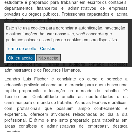
estudante é preparado para trabalhar em escritórios contábeis,
departamentos ﬁnanceiros e administrativos de empresas
privadas ou órgãos públicos. Proﬁssionais capacitados e, acima
de tudo, éticos e bons líderes.
Este site usa cookies para gerenciar a autenticação, navegação
O curso tem duração de 1 ano (800 horas) e o estudante
e outras funções. Ao usar nosso site, você concorda que
aprende e se prepara para trabalhar com: Escriturações
podemos colocar esses tipos de cookies em seu dispositivo.
contábeis; Lançamentos contábeis; Fluxo de caixa; Balancete;
Balanço Patrimonial; Declaração de Imposto de Renda; ICMS,
Termo de aceite - Cookies
PIS, INSS; Admissões e Demissões; Direito Comercial,
Ok, eu aceito
Não aceito
Administrativo, Penal e Trabalhista; Processos administrativos;
Empreendedorismo; Perícia e auditoria contábil; Processos
administrativos e de Recursos Humanos.
Leandro Luis Fischer é concluinte do curso e percebe a
educação profissional como um diferencial para quem busca uma
rápida preparação e inserção no mercado de trabalho. “O
Técnico em Contabilidade amplia as oportunidades e os
caminhos para o mundo do trabalho. As aulas teóricas e práticas,
com profissionais que possuem amplo conhecimento e
experiência, oferecem atividades relacionadas ao dia a dia
profissional. É ótimo e me sinto preparado para trabalhar em
áreas contábeis e administrativas de empresas”, destaca
Leandro.