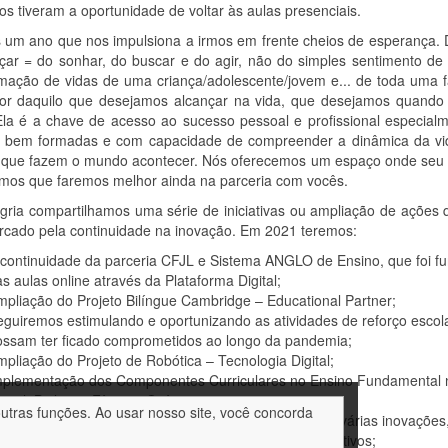
hos tiveram a oportunidade de voltar às aulas presenciais.
 um ano que nos impulsiona a irmos em frente cheios de esperança. 
çar = do sonhar, do buscar e do agir, não do simples sentimento 
rmação de vidas de uma criança/adolescente/jovem e... de toda uma
dor daquilo que desejamos alcançar na vida, que desejamos quando
 Ela é a chave de acesso ao sucesso pessoal e profissional especi
 bem formadas e com capacidade de compreender a dinâmica da vi
que fazem o mundo acontecer. Nós oferecemos um espaço onde seu filh
amos que faremos melhor ainda na parceria com vocês.
gria compartilhamos uma série de iniciativas ou ampliação de açõe
rcado pela continuidade na inovação. Em 2021 teremos:
 continuidade da parceria CFJL e Sistema ANGLO de Ensino, que foi 
s aulas online através da Plataforma Digital;
pliação do Projeto Bilíngue Cambridge – Educational Partner;
guiremos estimulando e oportunizando as atividades de reforço esco
ossam ter ficado comprometidos ao longo da pandemia;
pliação do Projeto de Robótica – Tecnologia Digital;
mplementação dos Componentes Curriculares no Ensino Fundamental no
gital, Biologia, Física e Química;
outras funções. Ao usar nosso site, você concorda
o Ensino Médio teremos a metodologia composta por várias inovaçõe
ançados, Projeto de Vida (VEMM) e Itinerários Formativos;