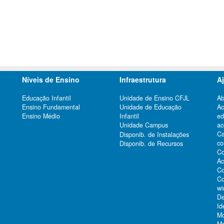
Níveis de Ensino
Infraestrutura
A
Educação Infantil
Unidade de Ensino CFJL
Ab
Ensino Fundamental
Unidade de Educação
Ac
Ensino Médio
Infantil
e
Unidade Campus
ac
Ca
Disponib. de Instalações
co
Disponib. de Recursos
Co
Ac
Co
Co
wi
De
Id
Mo