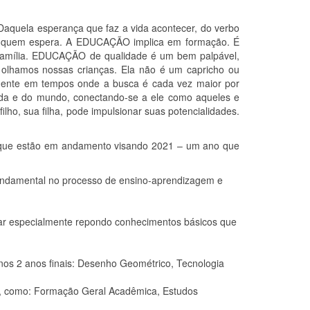
Daquela esperança que faz a vida acontecer, do verbo
de quem espera. A EDUCAÇÃO implica em formação. É
 família. EDUCAÇÃO de qualidade é um bem palpável,
 olhamos nossas crianças. Ela não é um capricho ou
almente em tempos onde a busca é cada vez maior por
da e do mundo, conectando-se a ele como aqueles e
o, sua filha, pode impulsionar suas potencialidades.
s que estão em andamento visando 2021 – um ano que
fundamental no processo de ensino-aprendizagem e
lar especialmente repondo conhecimentos básicos que
s 2 anos finais: Desenho Geométrico, Tecnologia
s, como: Formação Geral Acadêmica, Estudos