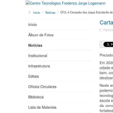
Início
Notícias
CFJL é Campeão dos Jogos Estudantis d
Carta
Início
Fabríci
Álbum de Fotos
Notícias
Prezado
Institucional
Em 2020
Infraestrutura
cidade 
bem, con
Editais
idealiz
Neste a
Ofícios Circulares
podemos
tecnolog
Biblioteca
escola e
da conv
Lista de Materiais
fortale