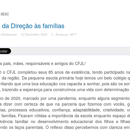
o SESC
 da Direção às famílias
o Desbessel
10 Dezembro 2020
Acessos: 4677
s pais, mães, responsáveis e amigos do CFJL!
 o CFJL completou seus 85 anos de existência, tendo participado n
e da região. Da pequena escola primária hoje temos um belo colégio
fiando que uma boa educação nos capacita a sonhar, pois são os sonh
ar, trazendo a esperança para construímos uma vida com determinaçã
no de 2020, marcado por uma pandemia, enquanto alguns segmentos 
 dizer com certeza de que na parceria que fizemos com vocês, 
ias, processos educativos, confiança, adaptabilidade, criatividade, c
 famílias. Ficaram nítidas a importância da escola enquanto espaço 
ivência familiar no desenvolvimento educacional dos filhos e fil
cendo os laços parentais. O reflexo disso percebemos com clareza e