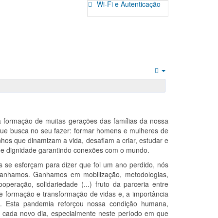
Wi-Fi e Autenticação
Empty
a formação de muitas gerações das famílias da nossa
 que busca no seu fazer: formar homens e mulheres de
os que dinamizam a vida, desafiam a criar, estudar e
o e dignidade garantindo conexões com o mundo.
se esforçam para dizer que foi um ano perdido, nós
ganhamos. Ganhamos em mobilização, metodologias,
ooperação, solidariedade (...) fruto da parceria entre
de formação e transformação de vidas e, a importância
has. Esta pandemia reforçou nossa condição humana,
m cada novo dia, especialmente neste período em que