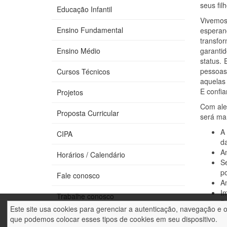
seus fil
Educação Infantil
Vivemos
Ensino Fundamental
esperan
transfo
Ensino Médio
garanti
status.
pessoas
Cursos Técnicos
aquelas 
E confi
Projetos
Com ale
Proposta Curricular
será ma
A
CIPA
da
Am
Horários / Calendário
Se
p
Fale conosco
Am
I
Trabalhe conosco
Di
Este site usa cookies para gerenciar a autenticação, navegação e 
N
+ Ajuda
que podemos colocar esses tipos de cookies em seu dispositivo.
Av