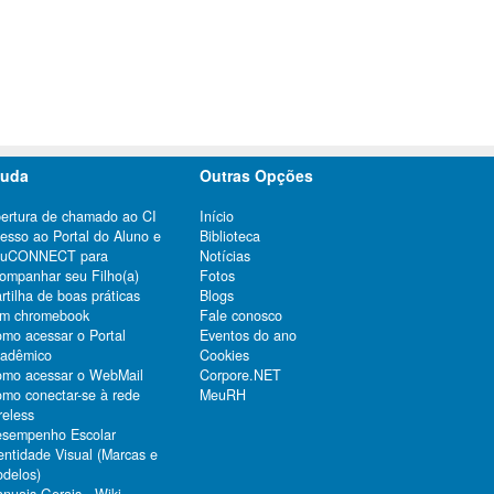
juda
Outras Opções
ertura de chamado ao CI
Início
esso ao Portal do Aluno e
Biblioteca
duCONNECT para
Notícias
ompanhar seu Filho(a)
Fotos
rtilha de boas práticas
Blogs
m chromebook
Fale conosco
mo acessar o Portal
Eventos do ano
adêmico
Cookies
mo acessar o WebMail
Corpore.NET
mo conectar-se à rede
MeuRH
reless
sempenho Escolar
entidade Visual (Marcas e
delos)