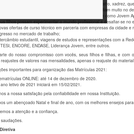
ntinuidade de oficinas de música, danças, esporte, teatro, xadrez, qu
ntendemos que estas formações complementares auxiliam muito no de
ontinuidade dos programas de cunho profissionalizante como Jovem A
us filhos possam experimentar o mundo profissional e desafiar-se n
vas ofertas de curso técnico em parceria com empresas da cidade e 
gresso no mercado de trabalho;
ntercâmbio estudantil, viagens de estudos e representações com a R
NTESI, ENCORE, ENDASE, Liderança Jovem, entre outros.
rte do nosso compromisso com vocês, seus filhos e filhas, e com o
 reajustes de valores nas mensalidades, apenas o reajuste do materi
ções importantes para organização das Matrículas 2021:
ematrículas ONLINE: até 14 de dezembro de 2020.
ano letivo de 2021 iniciará em 15/02/2021.
os a nossa satisfação pela confiabilidade em nossa Instituição.
os um abençoado Natal e final de ano, com os melhores ensejos para
emos a atenção e a confiança.
s saudações.
Diretiva