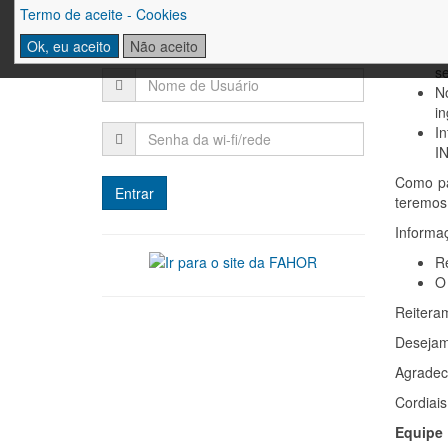
Co
Termo de aceite - Cookies
e
Login
Ok, eu aceito
Não aceito
C
se
No
in
I
I
Como pa
teremos
Informa
R
O 
Reiteram
Desejam
Agradec
Cordiai
Equipe 