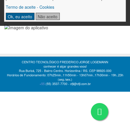
cartão de crédito.
Termo de aceite - Cookies
É o CFJL em constante transformação digital!
Ok, eu aceito
Não aceito
CENTRO TECNOLÓGICO FREDERICO JORGE LOGEMANN
conhecer é alçar grandes voos!
Rua Buricá, 725 - Bairro Centro. Horizontina / RS. CEP 98920-000
Horários de Funcionamento: 07h25min..11h50min - 13h07min..17h30min - 19h..23h
(seg./sex.)
+55
(55)
3537-7700 -
cfjl@cfjl.com.br