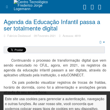
Agenda da Educação Infantil passa a
ser totalmente digital
Fabrício Desbessel
09 Fevereiro 2021
Acessos: 4819
Emp
Continuando o processo de transformação digital que vem
sendo executado no CFJL, agora, em 2021, os registros da
agenda da educação infantil passam a ser digitais, através do
aplicativo utilizado pela instituição, o eduCONNECT.
Os pais poderão visualizar registros de trocas de fraldas,
horário de dormida, como foi a alimentação e anotações gerais
através de seu smartphone.
Este site usa cookies para gerenciar a autenticação, navegação
Durante as reuniões com os pais será demonstrado como
e outras funções. Ao usar nosso site, você concorda que
acessar esses registros e ainda outras funcionalidades do
podemos colocar esses tipos de cookies em seu dispositivo.
aplicativo eduCONNECT como pagamento de mensalidades via