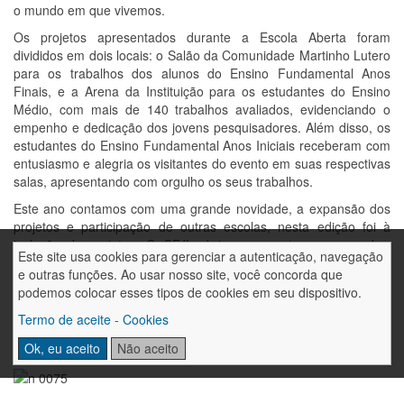
o mundo em que vivemos.
Os projetos apresentados durante a Escola Aberta foram
divididos em dois locais: o Salão da Comunidade Martinho Lutero
para os trabalhos dos alunos do Ensino Fundamental Anos
Finais, e a Arena da Instituição para os estudantes do Ensino
Médio, com mais de 140 trabalhos avaliados, evidenciando o
empenho e dedicação dos jovens pesquisadores. Além disso, os
estudantes do Ensino Fundamental Anos Iniciais receberam com
entusiasmo e alegria os visitantes do evento em suas respectivas
salas, apresentando com orgulho os seus trabalhos.
Este ano contamos com uma grande novidade, a expansão dos
projetos e participação de outras escolas, nesta edição foi à
inclusão de projetos. O CFJL abriu suas portas para receber
Este site usa cookies para gerenciar a autenticação, navegação
trabalhos de estudantes da rede pública de Horizontina, como a
e outras funções. Ao usar nosso site, você concorda que
Escola Básica Dr. Mauricio Cardoso, Escola Básica Albino Fantin
podemos colocar esses tipos de cookies em seu dispositivo.
e Escola Espírito Santo. Essa iniciativa fortaleceu os laços entre
as instituições de ensino e promoveu a troca de experiências e
Termo de aceite - Cookies
conhecimentos entre os alunos.
Ok, eu aceito
Não aceito