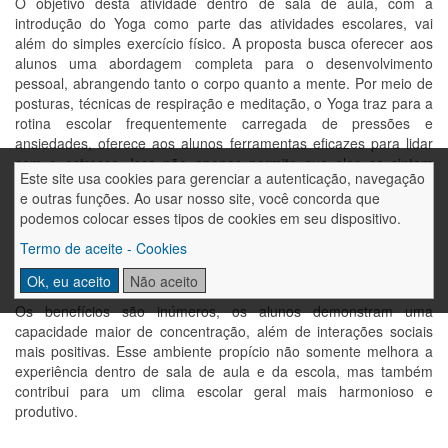
O objetivo desta atividade dentro de sala de aula, com a
introdução do Yoga como parte das atividades escolares, vai
além do simples exercício físico. A proposta busca oferecer aos
alunos uma abordagem completa para o desenvolvimento
pessoal, abrangendo tanto o corpo quanto a mente. Por meio de
posturas, técnicas de respiração e meditação, o Yoga traz para a
rotina escolar frequentemente carregada de pressões e
ansiedades, oferece aos alunos ferramentas eficazes para lidar
com o estresse. Isso não apenas permite que eles se sintam
Este site usa cookies para gerenciar a autenticação, navegação
mais calmos e centrados, mas também os capacita a enfrentar os
e outras funções. Ao usar nosso site, você concorda que
desafios diários com uma perspectiva mais equilibrada.
podemos colocar esses tipos de cookies em seu dispositivo.
Termo de aceite - Cookies
Ok, eu aceito
Não aceito
Os benefícios são inúmeros, os alunos demonstram uma
capacidade maior de concentração, além de interações sociais
mais positivas. Esse ambiente propício não somente melhora a
experiência dentro de sala de aula e da escola, mas também
contribui para um clima escolar geral mais harmonioso e
produtivo.