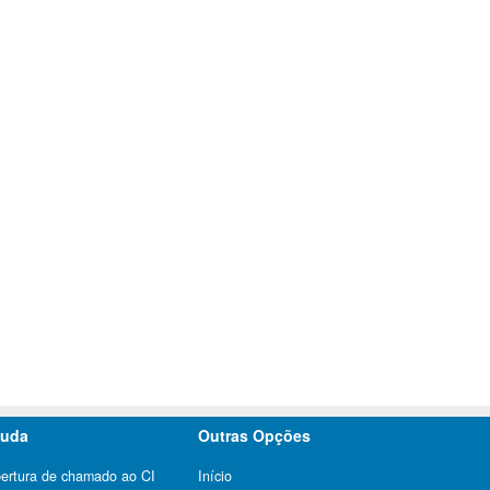
juda
Outras Opções
ertura de chamado ao CI
Início