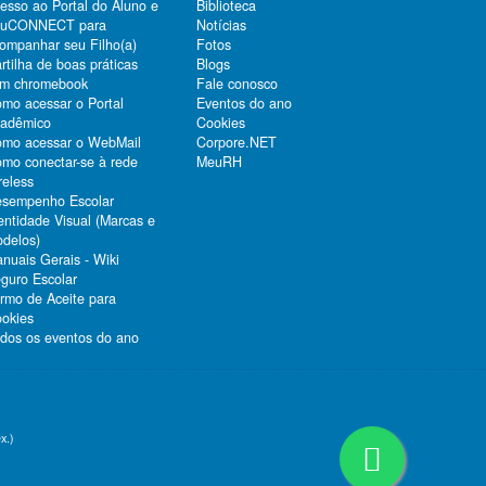
esso ao Portal do Aluno e
Biblioteca
duCONNECT para
Notícias
ompanhar seu Filho(a)
Fotos
rtilha de boas práticas
Blogs
m chromebook
Fale conosco
mo acessar o Portal
Eventos do ano
adêmico
Cookies
mo acessar o WebMail
Corpore.NET
mo conectar-se à rede
MeuRH
reless
sempenho Escolar
entidade Visual (Marcas e
delos)
nuais Gerais - Wiki
guro Escolar
rmo de Aceite para
okies
dos os eventos do ano
x.)