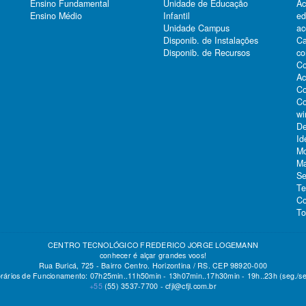
Ensino Fundamental
Unidade de Educação
Ac
Ensino Médio
Infantil
e
Unidade Campus
ac
Ca
Disponib. de Instalações
co
Disponib. de Recursos
Co
Ac
Co
Co
wi
De
Id
Mo
Ma
Se
Te
Co
To
CENTRO TECNOLÓGICO FREDERICO JORGE LOGEMANN
conhecer é alçar grandes voos!
Rua Buricá, 725 - Bairro Centro. Horizontina / RS. CEP 98920-000
rários de Funcionamento: 07h25min..11h50min - 13h07min..17h30min - 19h..23h (seg./se
+55
(55)
3537-7700 -
cfjl@cfjl.com.br