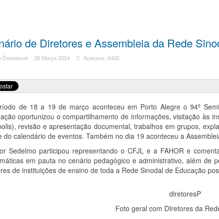
ário de Diretores e Assembleia da Rede Sin
o Desbessel
26 Março 2024
Acessos: 5402
ríodo de 18 a 19 de março aconteceu em Porto Alegre o 94º Semi
ção oportunizou o compartilhamento de informações, visitação às ins
olis), revisão e apresentação documental, trabalhos em grupos, expl
se do calendário de eventos. Também no dia 19 aconteceu a Assemblei
tor Sedelmo participou representando o CFJL e a FAHOR e comenta
máticas em pauta no cenário pedagógico e administrativo, além de pos
res de instituições de ensino de toda a Rede Sinodal de Educação poss
Foto geral com DIretores da Red