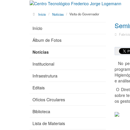
Início
Notícias
Visita do Governador
Semin
Início
Fabríci
Álbum de Fotos
Notícias
No pe
Institucional
programa
Higienóp
Infraestrutura
e análi
Editais
O Dire
sobre te
Ofícios Circulares
os gesto
Biblioteca
Lista de Materiais