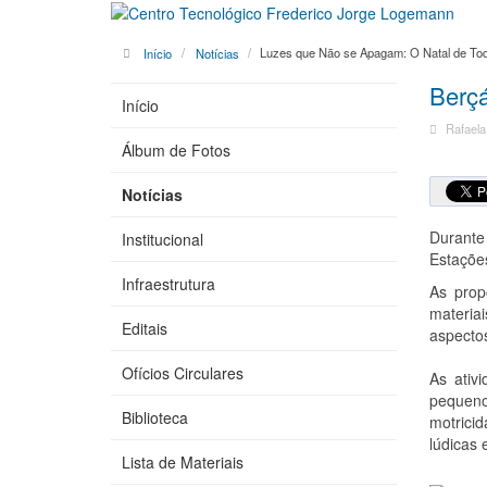
Início
Notícias
Luzes que Não se Apagam: O Natal de To
Berçá
Início
Rafaela
Álbum de Fotos
Notícias
Durante 
Institucional
Estaçõe
Infraestrutura
As prop
materia
Editais
aspectos
Ofícios Circulares
As ativ
pequenos
Biblioteca
motricid
lúdicas 
Lista de Materiais