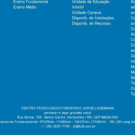
Ensino Fundamental
Unidade de Educação
Ac
Ensino Médio
Infantil
e
Unidade Campus
ac
Ca
Disponib. de Instalações
co
Disponib. de Recursos
Co
Ac
Co
Co
wi
De
Id
Mo
Ma
Se
Te
Co
To
CENTRO TECNOLÓGICO FREDERICO JORGE LOGEMANN
conhecer é alçar grandes voos!
Rua Buricá, 725 - Bairro Centro. Horizontina / RS. CEP 98920-000
rários de Funcionamento: 07h25min..11h50min - 13h07min..17h30min - 19h..23h (seg./se
+55
(55)
3537-7700 -
cfjl@cfjl.com.br