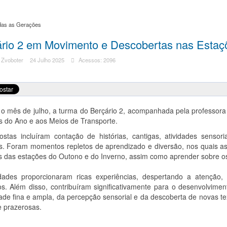
das as Gerações
rio 2 em Movimento e Descobertas nas Estaçõ
 Zvoboter
24 Julho 2025
Acessos: 2096
o mês de julho, a turma do Berçário 2, acompanhada pela professora M
s do Ano e aos Meios de Transporte.
ostas incluíram contação de histórias, cantigas, atividades sensor
is. Foram momentos repletos de aprendizado e diversão, nos quais a
 das estações do Outono e do Inverno, assim como aprender sobre os 
idades proporcionaram ricas experiências, despertando a atenção,
. Além disso, contribuíram significativamente para o desenvolviment
ade fina e ampla, da percepção sensorial e da descoberta de novas te
e prazerosas.