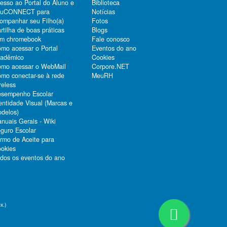
esso ao Portal do Aluno e
Biblioteca
duCONNECT para
Notícias
ompanhar seu Filho(a)
Fotos
rtilha de boas práticas
Blogs
m chromebook
Fale conosco
mo acessar o Portal
Eventos do ano
adêmico
Cookies
mo acessar o WebMail
Corpore.NET
mo conectar-se à rede
MeuRH
reless
sempenho Escolar
entidade Visual (Marcas e
delos)
nuais Gerais - Wiki
guro Escolar
rmo de Aceite para
okies
dos os eventos do ano
x.)