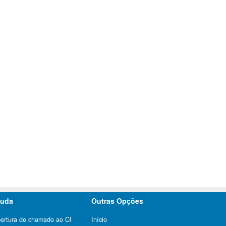
juda
Outras Opções
ertura de chamado ao CI
Início