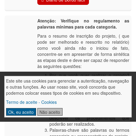
Atenção: Verifique no regulamento as
palavras mínimas para cada categoria.
Para o resumo de inscrição do projeto, ( que
pode ser melhorado e reescrito no relatório)
como você ainda não o iniciou de fato,
concentre-se em apresentar de forma sintética
as etapas deste e deve ser capaz de responder
às seguintes questões:
Por que você quer realizar o projeto?
Este site usa cookies para gerenciar a autenticação, navegação
(Objetivos ou Questões que poderão ser
e outras funções. Ao usar nosso site, você concorda que
identificadas)
podemos colocar esses tipos de cookies em seu dispositivo.
O que você pode realizar no projeto?
(Procedimentos e Métodos adotados):
Termo de aceite - Cookies
não detalhe os materiais que poderão
ser utilizados, concentre-se em
Ok, eu aceito
Não aceito
descrever os procedimentos que
poderão ser realizados.
Palavras-chave são palavras ou termos
essenciais ou representativos do projeto.