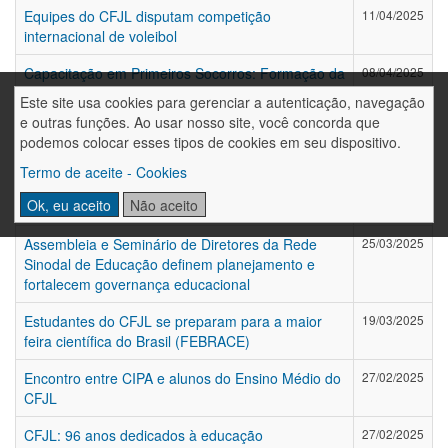
Equipes do CFJL disputam competição
11/04/2025
internacional de voleibol
Capacitação em Primeiros Socorros: Formação da
08/04/2025
Lei Lucas envolve colaboradores
Este site usa cookies para gerenciar a autenticação, navegação
e outras funções. Ao usar nosso site, você concorda que
Robótica Educativa: Inovação Aliada à
04/04/2025
podemos colocar esses tipos de cookies em seu dispositivo.
Aprendizagem
Termo de aceite - Cookies
CFJL e FAHOR realizam evento sobre excelência
27/03/2025
Ok, eu aceito
Não aceito
no atendimento ao público
Assembleia e Seminário de Diretores da Rede
25/03/2025
Sinodal de Educação definem planejamento e
fortalecem governança educacional
Estudantes do CFJL se preparam para a maior
19/03/2025
feira científica do Brasil (FEBRACE)
Encontro entre CIPA e alunos do Ensino Médio do
27/02/2025
CFJL
CFJL: 96 anos dedicados à educação
27/02/2025