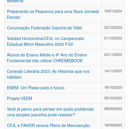
Moderna
Preparando os Pequenos para uma Nova Jornada
16/01/2024
Escolar
Convocação Federação Gaúcha de Vôlei
22/12/2023
Voleibol Horizontina/CFJL no Campeonato
01/12/2023
Estadual Mirim Masculino 2023 FGV
Alunos do Ensino Médio e 9º Ano do Ensino
22/11/2023
Fundamental irão utilizar CHROMEBOOK
Conexão Literária 2023: As Histórias que nos
14/11/2023
habitam.
ENEM: Um Passo para o futuro.
18/10/2023
Projeto VEEM
05/10/2023
Você já parou para pensar em quais problemas
28/09/2023
uma simples joaninha pode resolver?
CFJL e FAHOR renova Plano de Manutenção,
18/09/2023