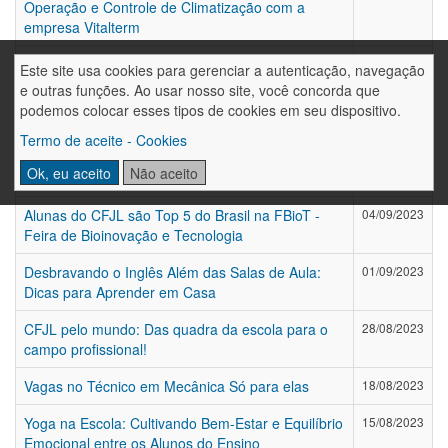
Operação e Controle de Climatização com a
empresa Vitalterm
XIII Fórum de Iniciação Técnico-Científica da
12/09/2023
Este site usa cookies para gerenciar a autenticação, navegação
Rede Sinodal de Educação foi um grande sucesso
e outras funções. Ao usar nosso site, você concorda que
podemos colocar esses tipos de cookies em seu dispositivo.
Plantão Ciência: Entrevista na Rádio Olinda FM
06/09/2023
Termo de aceite - Cookies
CFJL abre edital de renovação de bolsas
05/09/2023
Ok, eu aceito
Não aceito
filantrópicas para 2024
Alunas do CFJL são Top 5 do Brasil na FBioT -
04/09/2023
Feira de Bioinovação e Tecnologia
Desbravando o Inglês Além das Salas de Aula:
01/09/2023
Dicas para Aprender em Casa
CFJL pelo mundo: Das quadra da escola para o
28/08/2023
campo profissional!
Vagas no Técnico em Mecânica Só para elas
18/08/2023
Yoga na Escola: Cultivando Bem-Estar e Equilíbrio
15/08/2023
Emocional entre os Alunos do Ensino